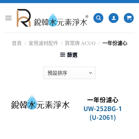
跳
轉
至
內
容
首頁
/
家用濾材配件
/
賀眾牌 ACUO
/
一年份濾心
篩選