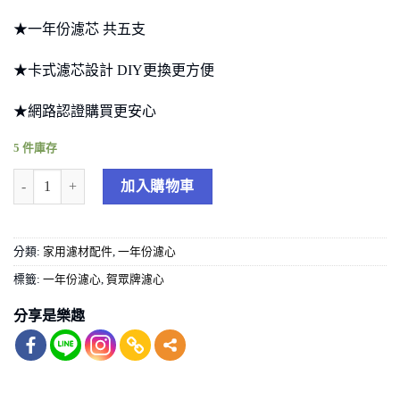
★一年份濾芯 共五支
★卡式濾芯設計 DIY更換更方便
★網路認證購買更安心
5 件庫存
【賀眾牌】UF-591 UF-592 UF-594濾心 UR-6602AW-1 6602 專用一
加入購物車
分類:
家用濾材配件
,
一年份濾心
標籤:
一年份濾心
,
賀眾牌濾心
分享是樂趣