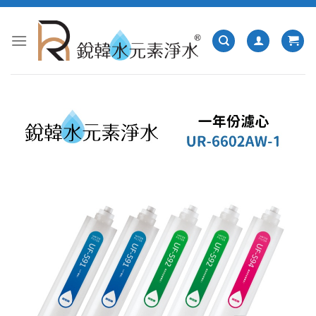
跳
轉
至
內
容