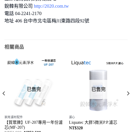
銳韓有限公司
http://2020.com.tw
電話 04-2241-2170
地址 406 台中市北屯區梅川東路四段92號
相關商品
已售完
已售完
家用濾材配件
濾心
【賀眾牌】UF-207專用一年份濾
Liquatec 大胖5微米P.P.濾芯
芯(MF-207)
NT$
320