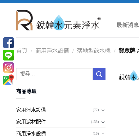
跳
轉
至
最新消
內
容
首頁
/
商用淨水設備
/
落地型飲水機
/
賀眾牌 
搜
尋
關
商品專區
鍵
字:
家用淨水設備
(77)
家用濾材配件
(133)
商用淨水設備
(10)