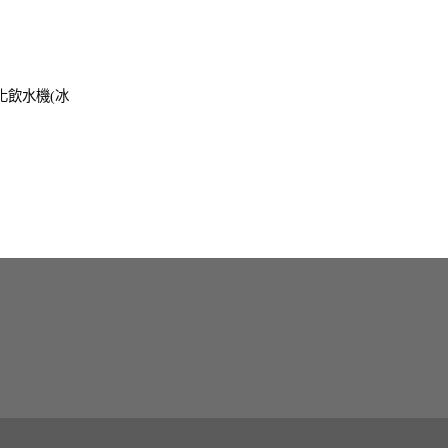
磁化飲水機(冰