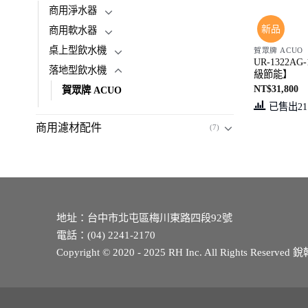
商用淨水器
新品
商用軟水器
桌上型飲水機
賀眾牌 ACUO
UR-1322
落地型飲水機
級節能】
NT$
31,800
賀眾牌 ACUO
已售出21
商用濾材配件
(7)
地址：
台中市北屯區梅川東路四段92號
電話：
(04) 2241-2170
Copyright © 2020 - 2025 RH Inc. All Rights Res