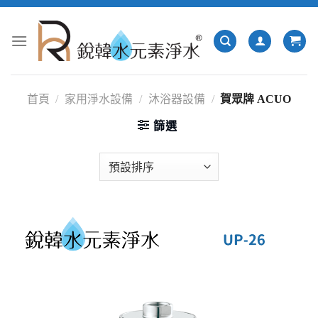
跳
轉
至
內
容
首頁
/
家用淨水設備
/
沐浴器設備
/
賀眾牌 ACUO
篩選